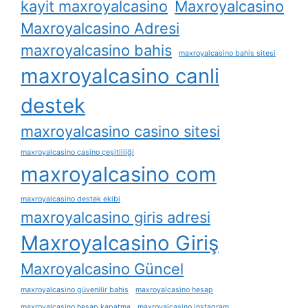
kayit maxroyalcasino
Maxroyalcasino
Maxroyalcasino Adresi
maxroyalcasino bahis
maxroyalcasino bahis sitesi
maxroyalcasino canli
destek
maxroyalcasino casino sitesi
maxroyalcasino casino çeşitliliği
maxroyalcasino com
maxroyalcasino destek ekibi
maxroyalcasino giris adresi
Maxroyalcasino Giriş
Maxroyalcasino Güncel
maxroyalcasino güvenilir bahis
maxroyalcasino hesap
maxroyalcasino hesap kapatma
maxroyalcasino instagram