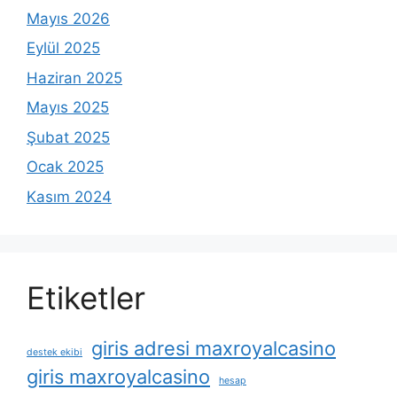
Mayıs 2026
Eylül 2025
Haziran 2025
Mayıs 2025
Şubat 2025
Ocak 2025
Kasım 2024
Etiketler
giris adresi maxroyalcasino
destek ekibi
giris maxroyalcasino
hesap