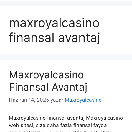
maxroyalcasino
finansal avantaj
Maxroyalcasino
Finansal Avantaj
Haziran 14, 2025
yazar
Maxroyalcasino
Maxroyalcasino finansal avantaj Maxroyalcasino
web sitesi, size daha fazla finansal fayda