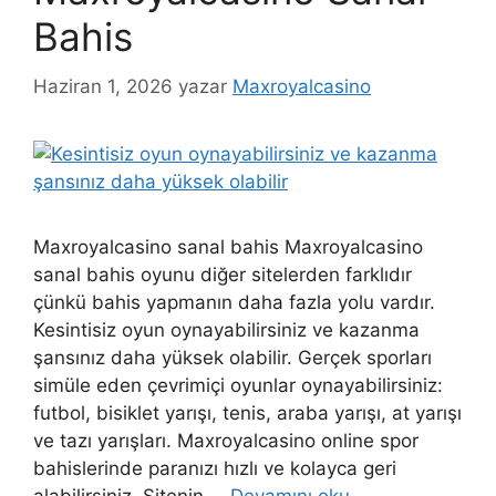
Bahis
Haziran 1, 2026
yazar
Maxroyalcasino
Maxroyalcasino sanal bahis Maxroyalcasino
sanal bahis oyunu diğer sitelerden farklıdır
çünkü bahis yapmanın daha fazla yolu vardır.
Kesintisiz oyun oynayabilirsiniz ve kazanma
şansınız daha yüksek olabilir. Gerçek sporları
simüle eden çevrimiçi oyunlar oynayabilirsiniz:
futbol, bisiklet yarışı, tenis, araba yarışı, at yarışı
ve tazı yarışları. Maxroyalcasino online spor
bahislerinde paranızı hızlı ve kolayca geri
alabilirsiniz. Sitenin …
Devamını oku