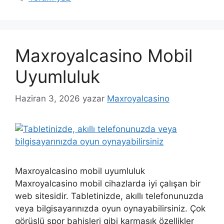
Maxroyalcasino Mobil
Uyumluluk
Haziran 3, 2026
yazar
Maxroyalcasino
Maxroyalcasino mobil uyumluluk
Maxroyalcasino mobil cihazlarda iyi çalışan bir
web sitesidir. Tabletinizde, akıllı telefonunuzda
veya bilgisayarınızda oyun oynayabilirsiniz. Çok
görüşlü spor bahisleri gibi karmaşık özellikler