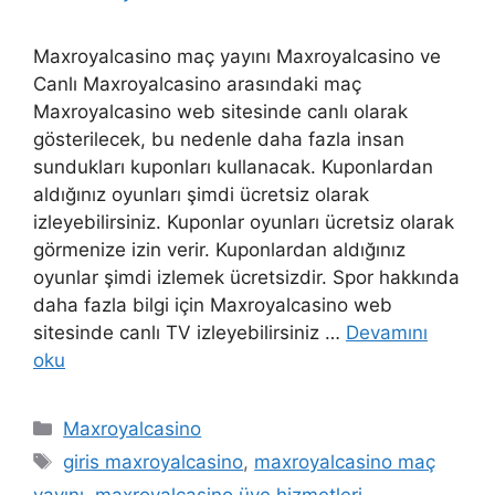
Maxroyalcasino maç yayını Maxroyalcasino ve
Canlı Maxroyalcasino arasındaki maç
Maxroyalcasino web sitesinde canlı olarak
gösterilecek, bu nedenle daha fazla insan
sundukları kuponları kullanacak. Kuponlardan
aldığınız oyunları şimdi ücretsiz olarak
izleyebilirsiniz. Kuponlar oyunları ücretsiz olarak
görmenize izin verir. Kuponlardan aldığınız
oyunlar şimdi izlemek ücretsizdir. Spor hakkında
daha fazla bilgi için Maxroyalcasino web
sitesinde canlı TV izleyebilirsiniz …
Devamını
oku
Kategoriler
Maxroyalcasino
Etiketler
giris maxroyalcasino
,
maxroyalcasino maç