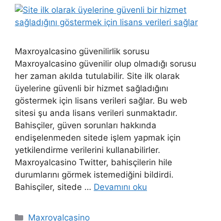
Maxroyalcasino güvenilirlik sorusu
Maxroyalcasino güvenilir olup olmadığı sorusu
her zaman akılda tutulabilir. Site ilk olarak
üyelerine güvenli bir hizmet sağladığını
göstermek için lisans verileri sağlar. Bu web
sitesi şu anda lisans verileri sunmaktadır.
Bahisçiler, güven sorunları hakkında
endişelenmeden sitede işlem yapmak için
yetkilendirme verilerini kullanabilirler.
Maxroyalcasino Twitter, bahisçilerin hile
durumlarını görmek istemediğini bildirdi.
Bahisçiler, sitede …
Devamını oku
Kategoriler
Maxroyalcasino