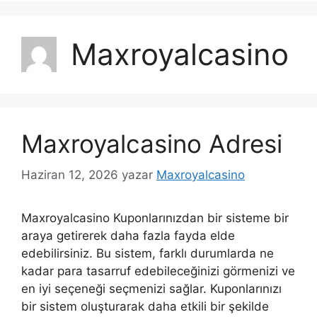
Maxroyalcasino
Maxroyalcasino Adresi
Haziran 12, 2026
yazar
Maxroyalcasino
Maxroyalcasino Kuponlarınızdan bir sisteme bir
araya getirerek daha fazla fayda elde
edebilirsiniz. Bu sistem, farklı durumlarda ne
kadar para tasarruf edebileceğinizi görmenizi ve
en iyi seçeneği seçmenizi sağlar. Kuponlarınızı
bir sistem oluşturarak daha etkili bir şekilde