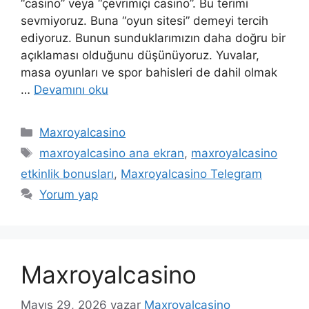
“casino” veya “çevrimiçi casino”. Bu terimi
sevmiyoruz. Buna “oyun sitesi” demeyi tercih
ediyoruz. Bunun sunduklarımızın daha doğru bir
açıklaması olduğunu düşünüyoruz. Yuvalar,
masa oyunları ve spor bahisleri de dahil olmak
…
Devamını oku
Kategoriler
Maxroyalcasino
Etiketler
maxroyalcasino ana ekran
,
maxroyalcasino
etkinlik bonusları
,
Maxroyalcasino Telegram
Yorum yap
Maxroyalcasino
Mayıs 29, 2026
yazar
Maxroyalcasino